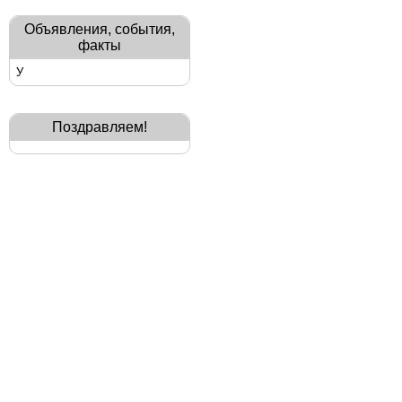
Объявления, события,
факты
У
Поздравляем!