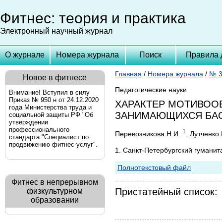
Фитнес: теория и практика
Электронный научный журнал
О журнале
Номера журнала
Поиск
Правила 
Главная
/
Номера журнала
/
№ 3
Новое в фитнесе
Педагогические науки
Внимание! Вступил в силу
Приказ № 950 н от 24.12.2020
ХАРАКТЕР МОТИВОО
года Министерства труда и
ЗАНИМАЮЩИХСЯ БАС
социальной защиты РФ "Об
утверждении
профессионального
1
Перевозникова Н.И.
, Лутченко 
стандарта "Специалист по
продвижению фитнес-услуг".
1. Санкт-Петербургский гумани
Полнотекстовый файл
Фитнес в непрерывном
Пристатейный список:
физкультурном
образовании