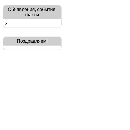
Объявления, события,
факты
У
Поздравляем!