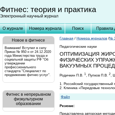
Фитнес: теория и практика
Электронный научный журнал
О журнале
Номера журнала
Поиск
Правила 
Главная
/
Номера журналов
/
№ 3
Новое в фитнесе
Педагогические науки
Внимание! Вступил в силу
Приказ № 950 н от 24.12.2020
ОПТИМИЗАЦИЯ ЖИРО
года Министерства труда и
ФИЗИЧЕСКИХ УПРАЖ
социальной защиты РФ "Об
утверждении
ВАКУУМНЫХ ПРОЦЕД
профессионального
стандарта "Специалист по
1
2
продвижению фитнес-услуг".
Родичкин П.В.
, Пупков П.В.
, 
1. Российский государственный 
2. Клиника «Передовые техноло
Фитнес в непрерывном
Файл
физкультурном
образовании
Резюме:
Представлена авторская методи