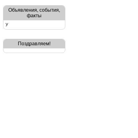
Объявления, события,
факты
У
Поздравляем!